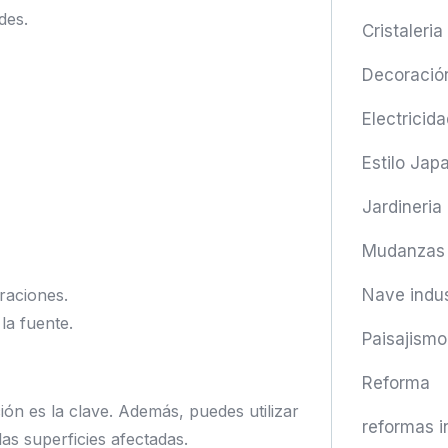
des.
Cristaleria
Decoració
Electricida
Estilo Jap
Jardineria
Mudanzas
Nave indus
traciones.
la fuente.
Paisajismo
Reforma
ión es la clave. Además, puedes utilizar
reformas i
as superficies afectadas.