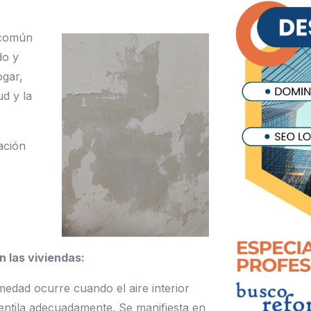
 común
do y
ogar,
d y la
ación
 las viviendas:
medad ocurre cuando el aire interior
entila adecuadamente. Se manifiesta en