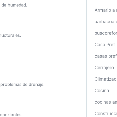
s de humedad.
Armario a
barbacoa 
buscorefo
ucturales.
Casa Pref
casas pre
Cerrajero
Climatizac
problemas de drenaje.
Cocina
cocinas a
Construcc
importantes.