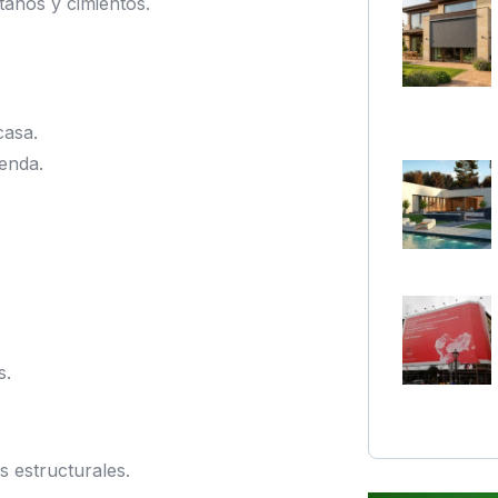
anos y cimientos.
casa.
ienda.
s.
 estructurales.