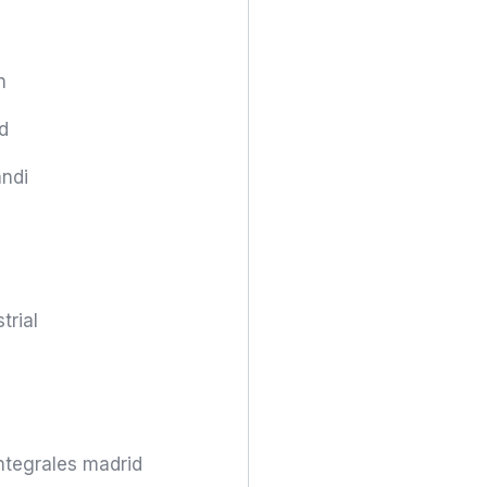
n
d
andi
trial
ntegrales madrid