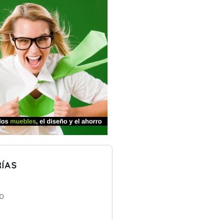
ÍAS
o