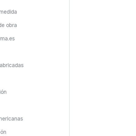
 medida
de obra
rma.es
fabricadas
ión
mericanas
ión