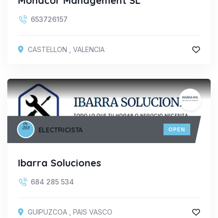
Monacor Management SL
653726157
CASTELLON
,
VALENCIA
ELECTRICISTA
OPEN
Ibarra Soluciones
684 285 534
GUIPUZCOA
,
PAIS VASCO