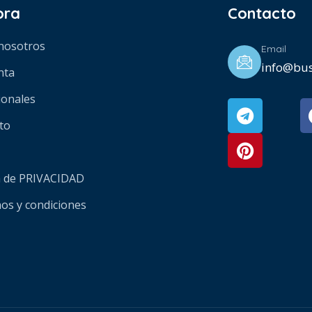
ora
Contacto
nosotros
Email
info@bus
nta
ionales
to
ca de PRIVACIDAD
os y condiciones