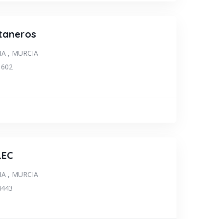
taneros
IA
,
MURCIA
1602
TANERO
LEC
IA
,
MURCIA
4443