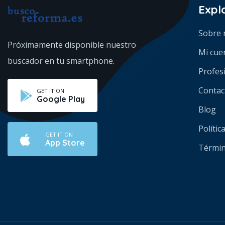
Expl
Sobre 
Próximamente disponible
nuestro
Mi cue
buscador en tu smartphone.
Profes
Contac
GET IT ON
Google Play
Blog
Políti
GET IT ON
App Store
Términ