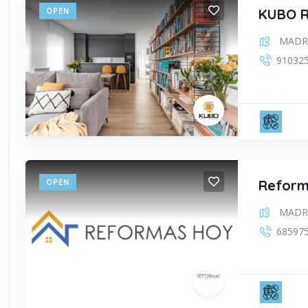
OPEN
KUBO 
MADR
91032
CON
OPEN
Reform
MADR
68597
REF