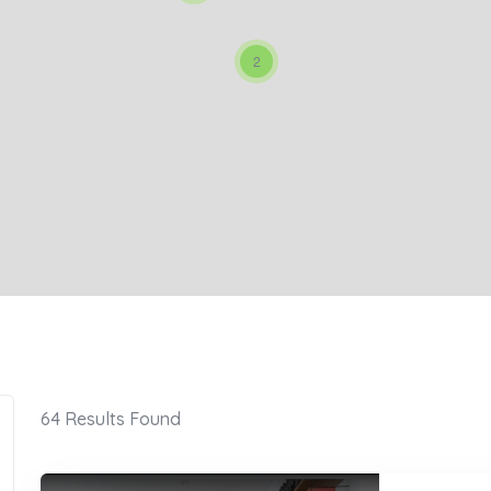
2
64
Results Found