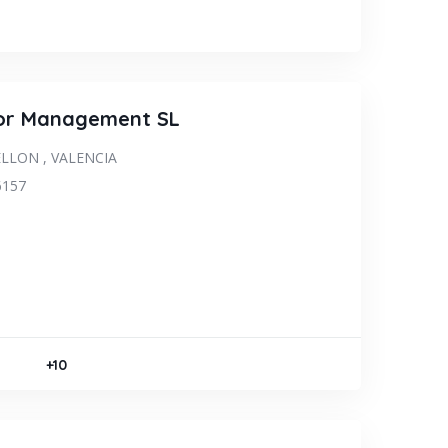
CTRICISTA
r Management SL
ELLON
,
VALENCIA
6157
CATADO
+10