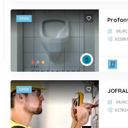
OPEN
Profon
MURC
62586
FON
OPEN
JOFRA
MURC
62782