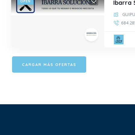
OPEN
Ibarra 
GUIP
684 28
ELE
CARGAR MÁS OFERTAS