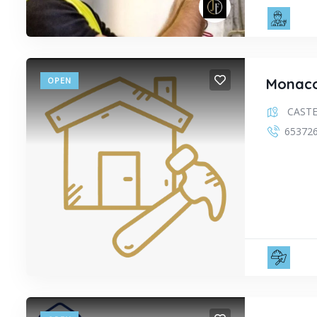
ELE
OPEN
Monaco
CAST
65372
ALI