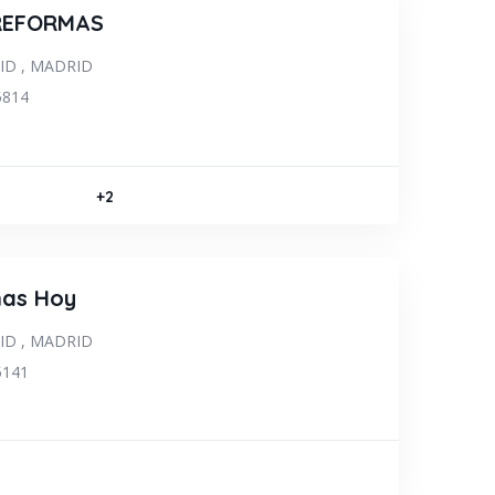
REFORMAS
ID
,
MADRID
5814
STRUCTORA
+2
as Hoy
ID
,
MADRID
5141
ORMAS