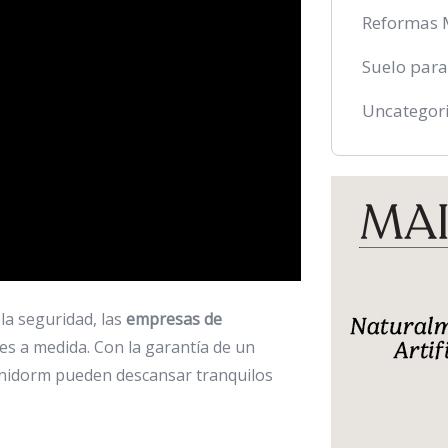
Reformas 
Suelo para
Uncategor
la seguridad, las
empresas de
es a medida. Con la garantía de un
Benidorm pueden descansar tranquilos