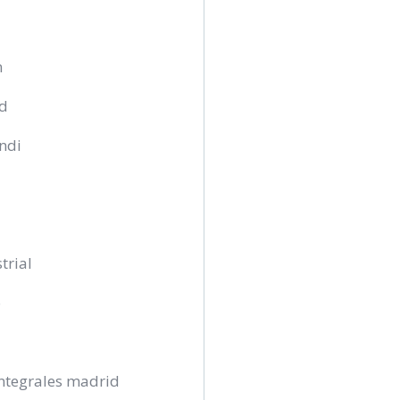
n
ad
andi
trial
o
ntegrales madrid