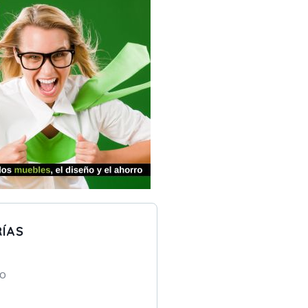
ÍAS
to