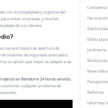
Cristaleria
do con la complejidad y urgencia del
Decoració
 para evitar sorpresas, y muchas
odidad de sus clientes.
Electricid
edio?
Estilo Jap
un servicio básico de apertura de
Jardineria
n de sistemas de seguridad avanzados.
Mudanzas
rar la opción que mejor se adapte a las
Nave indus
rrajeros en Benidorm 24 horas servicio
,
Paisajism
a solucionar cualquier problema de
Reforma
esionales.
reformas i