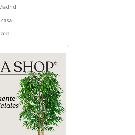
Madrid
 casa
ized