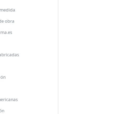
 medida
de obra
rma.es
abricadas
ión
mericanas
ón