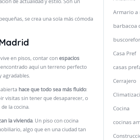
ción de actualidad y estilo. Son un
Armario a
s pequeñas, se crea una sola más cómoda
barbacoa 
buscorefo
 Madrid
Casa Pref
 vive en pisos, contar con
espacios
casas pref
n encontrado aquí un terreno perfecto
y agradables.
Cerrajero
 abierta
hace que todo sea más fluido
:
Climatizac
r visitas sin tener que desaparecer, o
de la cocina.
Cocina
zan la vivienda
. Un piso con cocina
cocinas a
biliario, algo que en una ciudad tan
Construcci