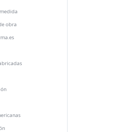
 medida
de obra
rma.es
abricadas
ión
mericanas
ón