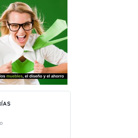
ÍAS
to