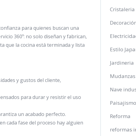
Cristaleria
Decoració
confianza para quienes buscan una
Electricid
vicio 360º: no solo diseñan y fabrican,
a que la cocina está terminada y lista
Estilo Jap
Jardineria
Mudanzas
idades y gustos del cliente,
Nave indus
ensados para durar y resistir el uso
Paisajism
arantiza un acabado perfecto.
Reforma
e en cada fase del proceso hay alguien
reformas i