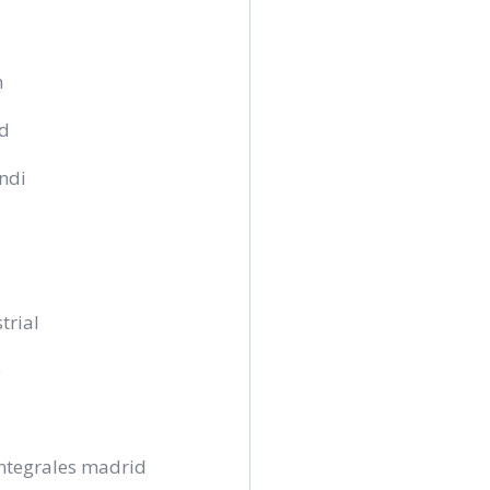
n
ad
andi
trial
o
ntegrales madrid