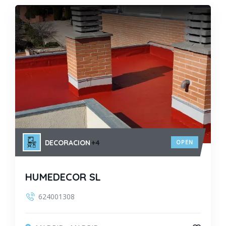
DECORACION
+4
OPEN
HUMEDECOR SL
624001308