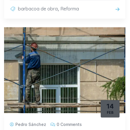
barbacoa de obra
,
Reforma
14
FEB
Pedro Sánchez
0 Comments